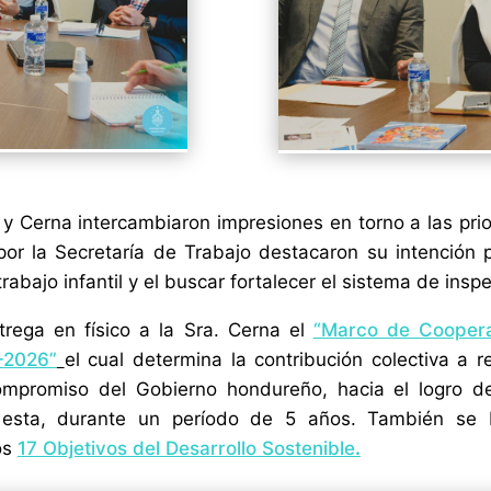
rd y Cerna intercambiaron impresiones en torno a las pr
r la Secretaría de Trabajo destacaron su intención po
abajo infantil y el buscar fortalecer el sistema de insp
trega en físico a la Sra. Cerna el
“Marco de Coopera
-2026”
el cual determina la contribución colectiva a 
mpromiso del Gobierno hondureño, hacia el logro d
n esta, durante un período de 5 años. También se
os
17 Objetivos del Desarrollo Sostenible
.