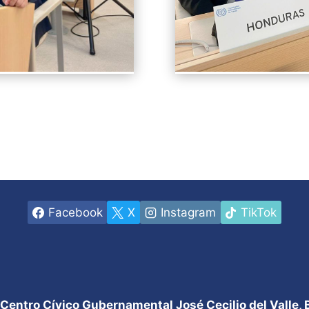
Facebook
X
Instagram
TikTok
 Centro Cívico Gubernamental José Cecilio del Valle,