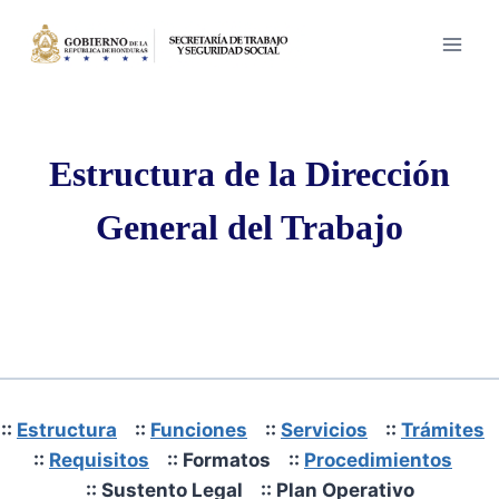
Saltar
al
contenido
Estructura de la Dirección
General del Trabajo
::
Estructura
::
Funciones
::
Servicios
::
Trámites
::
Requisitos
:: Formatos ::
Procedimientos
:: Sustento Legal :: Plan Operativo