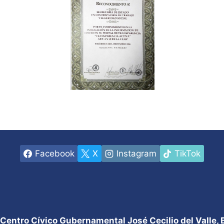
Facebook
X
Instagram
TikTok
 Centro Cívico Gubernamental José Cecilio del Valle,