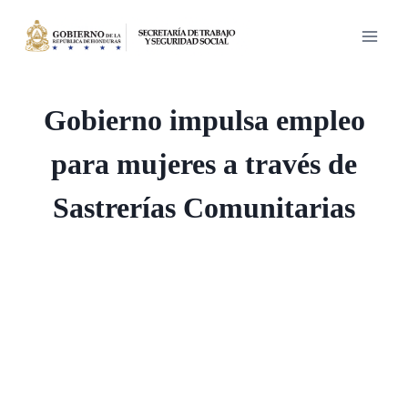
Saltar
al
contenido
Gobierno impulsa empleo
para mujeres a través de
Sastrerías Comunitarias
El Proyecto en su segunda etapa es
financiado con fondos de la Unión