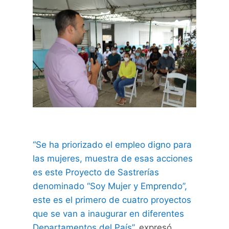
“Se ha priorizado el empleo digno para
las mujeres, muestra de esas acciones
es este Proyecto de Sastrerías
denominado “Soy Mujer y Emprendo”,
este es el primero de cuatro proyectos
que se van a inaugurar en diferentes
Departamentos del País”
, expresó