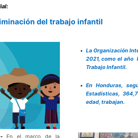
al:
iminación del trabajo infantil
La Organización Inte
2021, como el año I
Trabajo Infantil.
En Honduras, segú
Estadísticas, 364
edad, trabajan.
1.-
En el marco de la