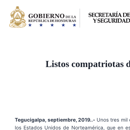
Saltar
al
contenido
Listos compatriotas 
Tegucigalpa, septiembre, 2019..-
Unos tres mil 
los Estados Unidos de Norteamérica, que en est