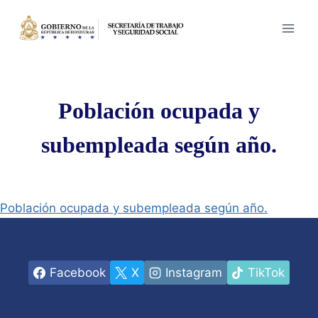
Saltar
al
contenido
Población ocupada y
subempleada según año.
Población ocupada y subempleada según año.
Facebook
X
Instagram
TikTok