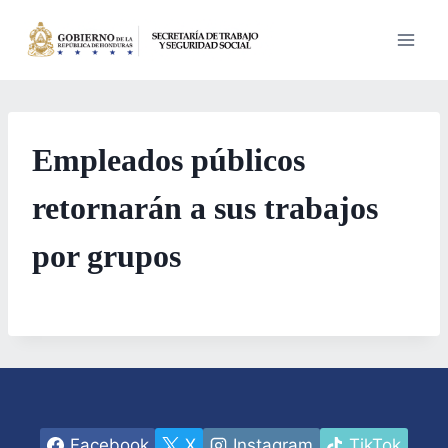
Saltar
al
contenido
Empleados públicos
retornarán a sus trabajos
por grupos
Facebook
X
Instagram
TikTok