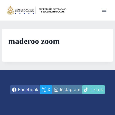
Saltar
al
contenido
maderoo zoom
Facebook
X
Instagram
TikTok