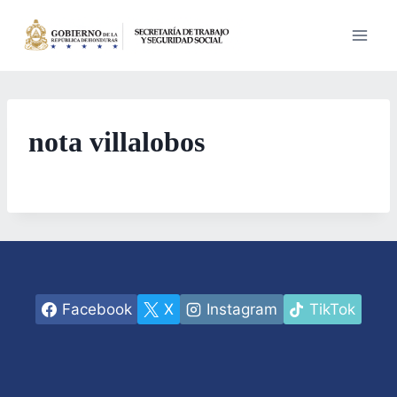
Saltar
al
contenido
nota villalobos
Facebook
X
Instagram
TikTok