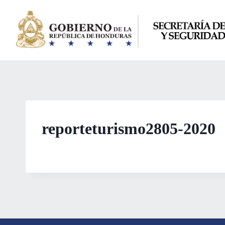
Saltar
al
contenido
reporteturismo2805-2020