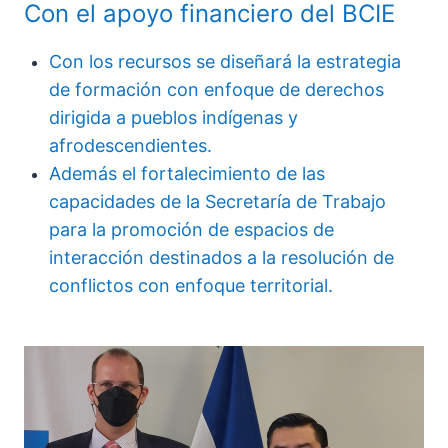
Con el apoyo financiero del BCIE
Con los recursos se diseñará la estrategia
de formación con enfoque de derechos
dirigida a pueblos indígenas y
afrodescendientes.
Además el fortalecimiento de las
capacidades de la Secretaría de Trabajo
para la promoción de espacios de
interacción destinados a la resolución de
conflictos con enfoque territorial.