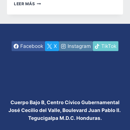
EN
LEER MÁS
TRABAJO
CONJUNTO
CON
LA
EMBAJADA
DE
LOS
Facebook
X
Instagram
TikTok
ESTADOS
UNIDOS,
USAID
Y
SECRETARÍA
DE
TRABAJO,
ENTREGAN
37
Cuerpo Bajo B, Centro Cívico Gubernamental
VISAS
José Cecilio del Valle, Boulevard Juan Pablo II.
PARA
Tegucigalpa M.D.C. Honduras.
TRABAJOS
TEMPORALES