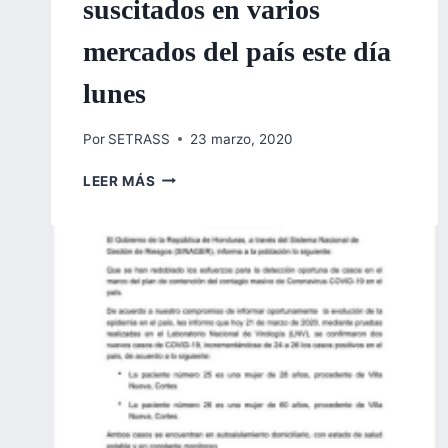
suscitados en varios
mercados del país este día
lunes
Por
SETRASS
23 marzo, 2020
COMUNICADO
LEER MÁS
DE
PRENSA
REFERENTE
A
LOS
INCIDENTES
SUSCITADOS
EN
VARIOS
MERCADOS
DEL
PAÍS