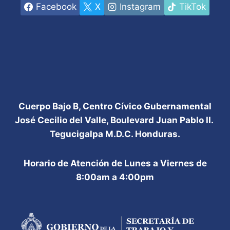
DE
Facebook
X
Instagram
TikTok
LA
VIDA
SILVESTRE.
SEGUNDA
CAPACITACIÓN
CON
EL
ICF
Y
Cuerpo Bajo B, Centro Cívico Gubernamental
OTRAS
José Cecilio del Valle, Boulevard Juan Pablo II.
INSTITUCIONES
Tegucigalpa M.D.C. Honduras.
Horario de Atención de Lunes a Viernes de
8:00am a 4:00pm