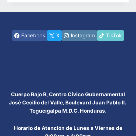
EMPRESA
DE
ARKANSAS
GLOBAL
CONNECT
SE
Facebook
X
Instagram
TikTok
HA
INTERESADO
EN
CONTRATAR
MANO
DE
OBRA
HONDUREÑA
Cuerpo Bajo B, Centro Cívico Gubernamental
José Cecilio del Valle, Boulevard Juan Pablo II.
Tegucigalpa M.D.C. Honduras.
Horario de Atención de Lunes a Viernes de