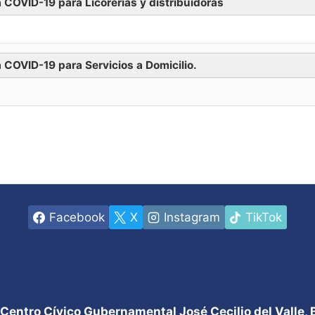
 COVID-19 para Licorerías y distribuidoras
Descargar
 COVID-19 para Servicios a Domicilio.
Descargar
Facebook
X
Instagram
TikTok
 Centro Cívico Gubernamental José Cecilio del Valle,