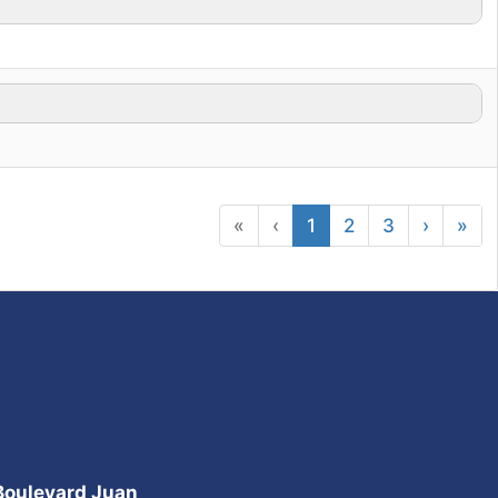
«
‹
1
2
3
›
»
 Boulevard Juan