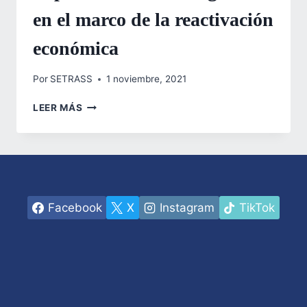
en el marco de la reactivación
económica
Por
SETRASS
1 noviembre, 2021
SECRETARÍA
LEER MÁS
DE
TRABAJO
APOYA
A
EMPRENDEDORES
CON
IMPLEMENTOS
Facebook
X
Instagram
TikTok
DE
BIOSEGURIDAD
EN
EL
MARCO
DE
LA