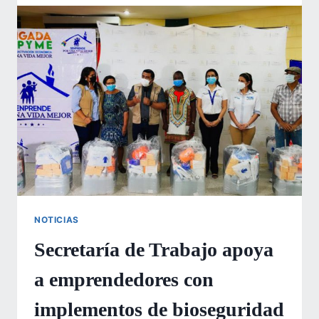
DEL
DEPARTAMENTO
DE
CHOLUTECA,
SON
BENEFICIADOS
CON
KITS
DE
BIOSEGURIDAD
NOTICIAS
Secretaría de Trabajo apoya
a emprendedores con
implementos de bioseguridad