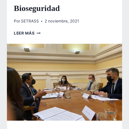
Bioseguridad
Por
SETRASS
2 noviembre, 2021
400
LEER MÁS
EMPRENDEDORES
DEL
DEPARTAMENTO
DE
CHOLUTECA,
SON
BENEFICIADOS
CON
KITS
DE
BIOSEGURIDAD