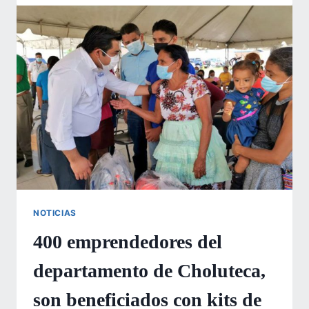
A
EMPRENDEDORES
DEL
DISTRITO
CENTRAL
CON
KIT
DE
BIOSEGURIDAD
NOTICIAS
400 emprendedores del
departamento de Choluteca,
son beneficiados con kits de