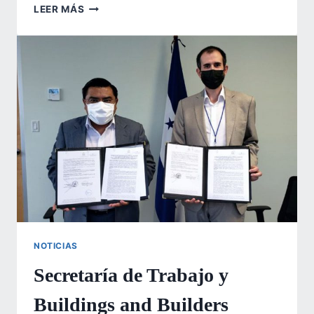
MÁS
LEER MÁS
DE
2
MIL
HONDUREÑOS
TRABAJAN
DE
FORMA
LEGAL
EN
EEUU
BAJO
EL
PROGRAMA
DE
TRABAJO
TEMPORAL
NOTICIAS
EN
Secretaría de Trabajo y
EL
EXTRANJERO
Buildings and Builders