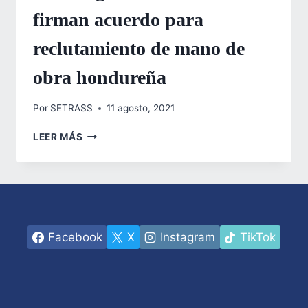
firman acuerdo para
reclutamiento de mano de
obra hondureña
Por
SETRASS
11 agosto, 2021
SECRETARÍA
LEER MÁS
DE
TRABAJO
Y
BUILDINGS
AND
BUILDERS
FIRMAN
Facebook
X
Instagram
TikTok
ACUERDO
PARA
RECLUTAMIENTO
DE
MANO