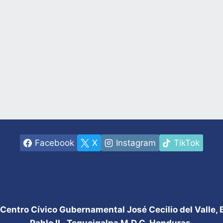
Facebook
X
Instagram
TikTok
 Centro Cívico Gubernamental José Cecilio del Valle,