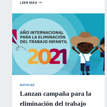
DESTACAN
LEER MÁS
LA
IMPORTANCIA
SOBRE
LA
“SEGURIDAD
Y
SALUD
EN
EL
TRABAJO”
NOTICIAS
Lanzan campaña para la
eliminación del trabajo