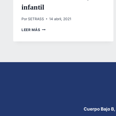
infantil
Por
SETRASS
14 abril, 2021
LANZAN
LEER MÁS
CAMPAÑA
PARA
LA
ELIMINACIÓN
DEL
TRABAJO
INFANTIL
Cuerpo Bajo B,