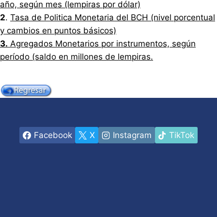
año, según mes (lempiras por dólar)
2
.
Tasa de Politica Monetaria del BCH (nivel porcentual
y cambios en puntos básicos)
3.
Agregados Monetarios por instrumentos, según
período (saldo en millones de lempiras.
Facebook
X
Instagram
TikTok