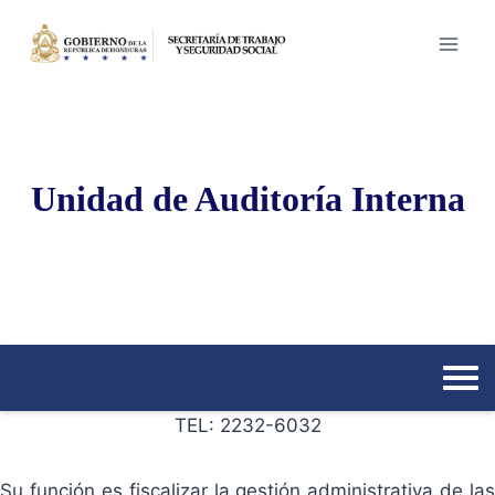
Saltar
al
contenido
Unidad de Auditoría Interna
TEL: 2232-6032
Su función es fiscalizar la gestión administrativa de las