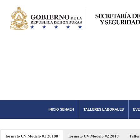
Saltar
al
contenido
INICIO SENAEH
TALLERES LABORALES
EVE
formato CV Modelo #1 20188
formato CV Modelo #2 2018
Talle