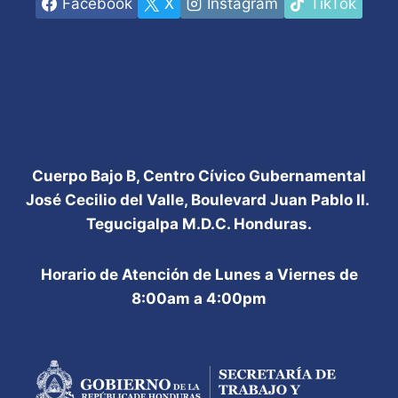
Facebook
X
Instagram
TikTok
Plan de Promoción de Empleo Choluteca
Plan de Promoción de Empleo La Ceiba
Plan de Promoción de Empleo Juticalpa
Plan de Promoción de Empleo Tegucigalpa
Plan de Promoción de Empleo San Pedro Sula
Plan de Promoción de Empleo Choloma
Plan de Promoción de Empleo Catacamas
Plan de Promoción de Empleo La Esperanza
Plan de Promoción de Empleo Roatán
Plan de Promoción de Empleo San Lorenzo
Cuerpo Bajo B, Centro Cívico Gubernamental
José Cecilio del Valle, Boulevard Juan Pablo II.
Tegucigalpa M.D.C. Honduras.
Horario de Atención de Lunes a Viernes de
8:00am a 4:00pm