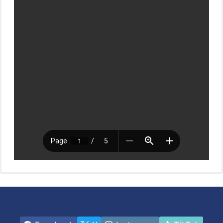
Plan de Promoción de Empleo Santa Rosa de Copán
Plan de Promoción de Empleo Gracias Lempira
Plan de Promoción de Empleo El Progreso
Plan de Promoción de Empleo Danlí
Plan de Promoción de Empleo Comayagua